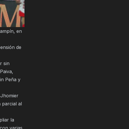
Campín, en
pensión de
r sin
Paiva,
in Peña y
e Jhomier
parcial al
liar la
 con varias