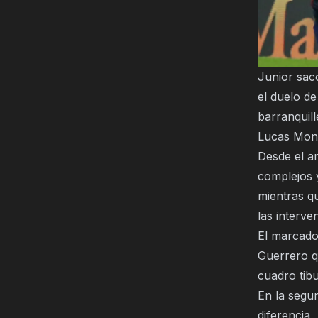
Junior sacó
el duelo de
barranquil
Lucas Monz
Desde el ar
complejos 
mientras q
las interve
El marcado
Guerrero qu
cuadro tib
En la segu
diferencia