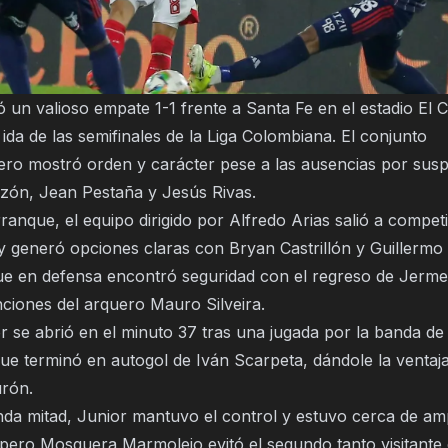
 un valioso empate 1-1 frente a Santa Fe en el estadio El 
 ida de las semifinales de la Liga Colombiana. El conjunto
lero mostró orden y carácter pese a las ausencias por sus
ón, Jean Pestaña y Jesús Rivas.
ranque, el equipo dirigido por Alfredo Arias salió a competi
y generó opciones claras con Bryan Castrillón y Guillermo 
ue en defensa encontró seguridad con el regreso de Jerme
nciones del arquero Mauro Silveira.
r se abrió en el minuto 37 tras una jugada por la banda d
e terminó en autogol de Iván Scarpeta, dándole la ventaja 
urón.
nda mitad, Junior mantuvo el control y estuvo cerca de amp
, pero Mosquera Marmolejo evitó el segundo tanto visitante