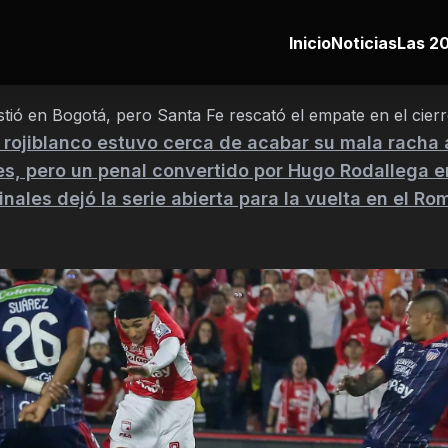
Inicio
Noticias
Las 20
stió en Bogotá, pero Santa Fe rescató el empate en el cier
 rojiblanco estuvo cerca de acabar su mala racha 
s, pero un penal convertido por Hugo Rodallega e
inales dejó la serie abierta para la vuelta en el Ro