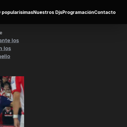
 popularisimas
Nuestros Djs
Programación
Contacto
re
ante los
n los
melio