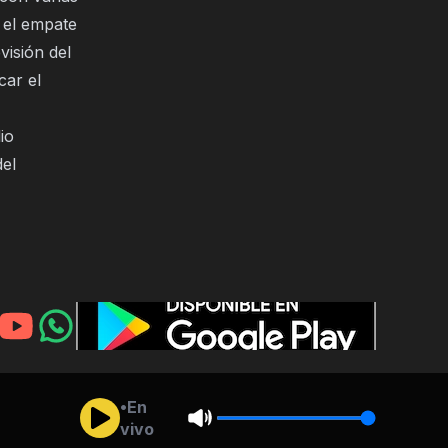
 el empate
isión del
car el
io
del
•En
vivo