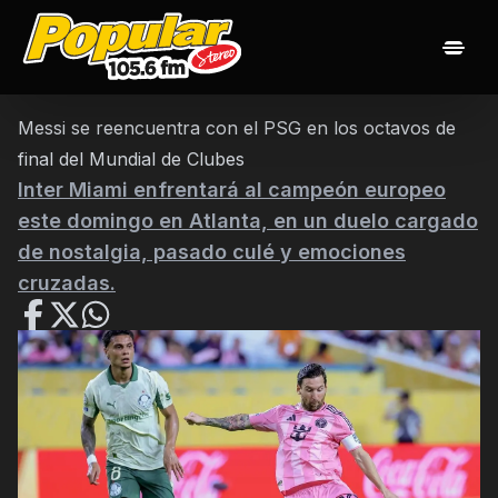
Inicio
Noticias
Las 20 popularisimas
Nuestros Djs
Messi se reencuentra con el PSG en los octavos de
Programación
Contacto
final del Mundial de Clubes
Inter Miami enfrentará al campeón europeo
este domingo en Atlanta, en un duelo cargado
de nostalgia, pasado culé y emociones
cruzadas.