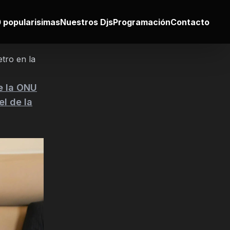
 popularisimas
Nuestros Djs
Programación
Contacto
tro en la
e la ONU
el de la