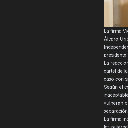
La firma V
Álvaro Urib
Independen
presidente 
La reacció
cartel de l
caso con si
Según el c
inaceptable
vulneran pr
separación
La firma in
las reitera