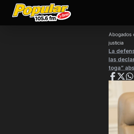
Abogados d
justicia
La defens
las decla
toga” abs