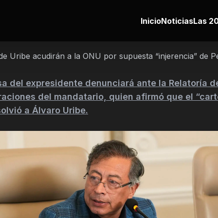
Inicio
Noticias
Las 20
e Uribe acudirán a la ONU por supuesta “injerencia” de Pe
a del expresidente denunciará ante la Relatoría d
raciones del mandatario, quien afirmó que el “cart
olvió a Álvaro Uribe.