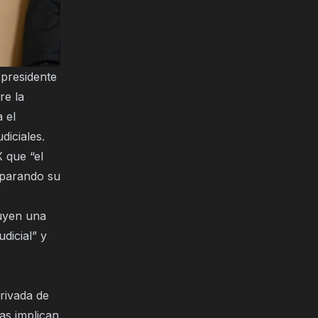
xpresidente
re la
 el
diciales.
 que “el
omparando su
tuyen una
udicial” y
erivada de
tas implican