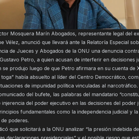
íctor Mosquera Marín Abogados, representante legal del e
e Vélez, anunció que llevará ante la Relatoría Especial sob
cia de Jueces y Abogados de la ONU una denuncia contra
Gustavo Petro, a quien acusan de interferir en decisiones ju
n se produjo luego de que Petro afirmara en su cuenta de X
a toga” había absuelto al líder del Centro Democrático, c
tuaciones de impunidad política vinculadas al narcotráfico.
omunicado del bufete, las palabras del mandatario “consti
 injerencia del poder ejecutivo en las decisiones del poder j
incipios fundamentales como la independencia judicial y la
 de poderes.
dicó que solicitará a la ONU analizar “la presión indebida d
das declaraciones presidenciales” y el posible riesgo que es