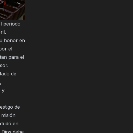
el periodo
il.
su honor en
por el
tan para el
sor.
tado de
,
 y
estigo de
 misión
 dudó en
a Dios debe