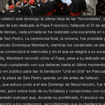
 celebró este domingo la última misa de las 'Novendiales', 
as de luto dedicado al Papa Francisco, fallecido el 21 de abr
te tiempo, cada jornada se ha realizado una eucaristía en 
 de San Pedro. La ceremonia final, la novena, fue presidida 
rancés Dominique Mamberti, mientras los cardenales se alis
ue comenzará el miércoles y en el que se elegirá a su suce
lía, Mamberti recordó cómo el Papa, pese a su delicado es
tinuó cumpliendo con sus deberes hasta el último momento
 en público para dar la bendición 'Urbi et Orbi' en Pascua
 la plaza de San Pedro apenas un día antes de fallecer.
, que estuvo junto a él ese Domingo de Resurrección, fue t
ento, pero sobre todo de su fortaleza y compromiso con su
También subrayó que, durante su pontificado, Francisco no
atención a los poderosos, recordándoles que la obediencia 