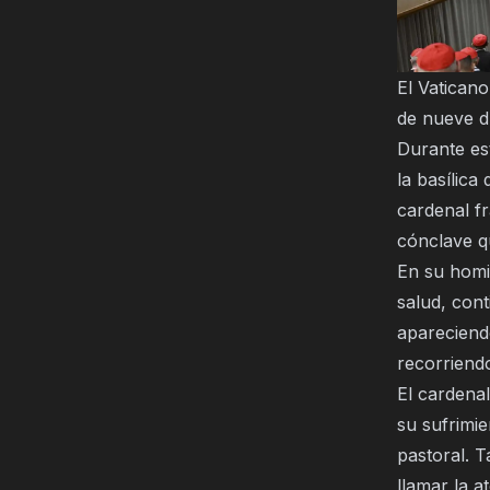
El Vaticano
de nueve dí
Durante es
la basílica
cardenal f
cónclave q
En su homi
salud, con
apareciendo
recorriendo
El cardenal
su sufrimi
pastoral. 
llamar la 