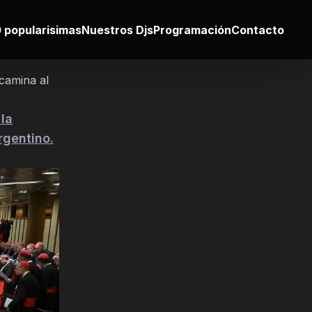
 popularisimas
Nuestros Djs
Programación
Contacto
camina al
la
rgentino.