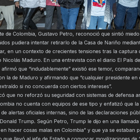
nte de Colombia, Gustavo Petro, reconoció que sintió miedo
dos pudiera intentar retirarlo de la Casa de Nariño median
tar, en un contexto de crecientes tensiones tras la captura d
Nicolás Maduro. En una entrevista con el diario El País d
 afirmó que “indudablemente” existió ese temor, comparan
con la de Maduro y afirmando que “cualquier presidente en
xtraído si no concuerda con ciertos intereses”.
icó que no reforzó su seguridad con sistemas de defensa a
ombia no cuenta con equipos de ese tipo y enfatizó que l
de alertas oficiales internas, sino de las declaraciones públ
 Donald Trump. Según Petro, Trump le dijo en una llamada
en hacer cosas malas en Colombia” y que ya se estaban p
o que llevó al jefe de Estado a convocar movilizaciones de