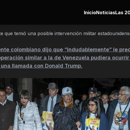
Inicio
Noticias
Las 20
e que temió una posible intervención militar estadouniden
ente colombiano dijo que “indudablemente” le pr
peración similar a la de Venezuela pudiera ocurrir
s una llamada con Donald Trump.