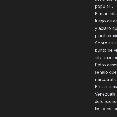
popular”.
El mandata
luego de e
y aclaró q
planificand
Sobre su c
punto de v
informació
Petro desc
señaló que
narcotráfic
En la misma
Venezuela 
defendiendo
las consecu