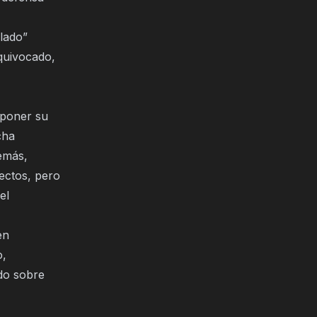
lado”
quivocado,
xponer su
cha
demás,
ectos, pero
el
en
o,
ndo sobre