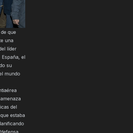
 de que
te una
el líder
e España, el
do su
 el mundo
ntiaérea
a amenaza
icas del
 que estaba
lanificando
 “defensa