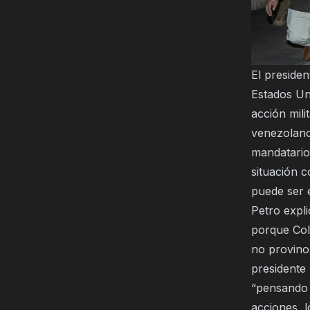
El preside
Estados Uni
acción mili
venezolano 
mandatario
situación 
puede ser e
Petro expl
porque Col
no provino 
presidente
“pensando 
acciones, l