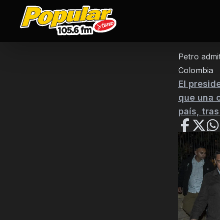
Petro admit
Colombia
El presid
que una o
país, tra