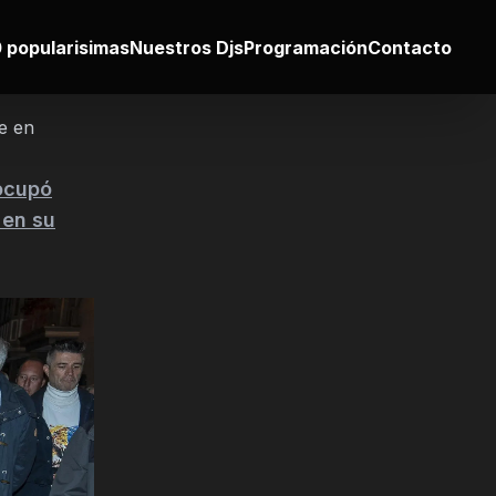
 popularisimas
Nuestros Djs
Programación
Contacto
se en
eocupó
 en su