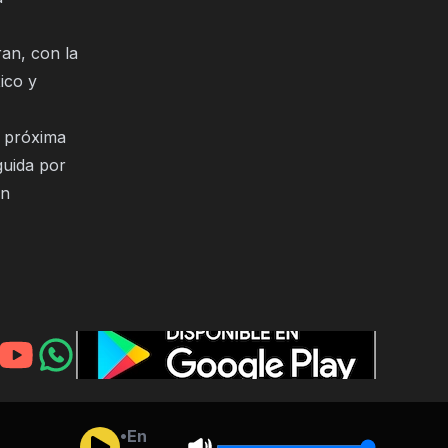
ran, con la
ico y
u próxima
guida por
an
•En