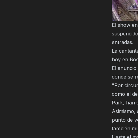
El show en
suspendido
entradas.
La cantant
hoy en Bos
El anuncio
donde se re
"Por circun
como el de
Park, han s
Asimismo, 
punto de ve
también mu
Hasta el m