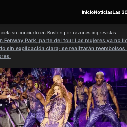
Inicio
Noticias
Las 20
ncela su concierto en Boston por razones imprevistas
n Fenway Park, parte del tour Las mujeres ya no ll
o sin explicación clara; se realizarán reembolsos 
res.