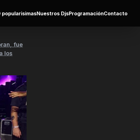
 popularisimas
Nuestros Djs
Programación
Contacto
oran, fue
a los