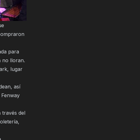
ue
 compraron
ada para
 no lloran.
ark, lugar
dean, así
n Fenway
 través del
oletería,
a