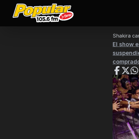
Shakira ca
El show e
suspendid
comprado