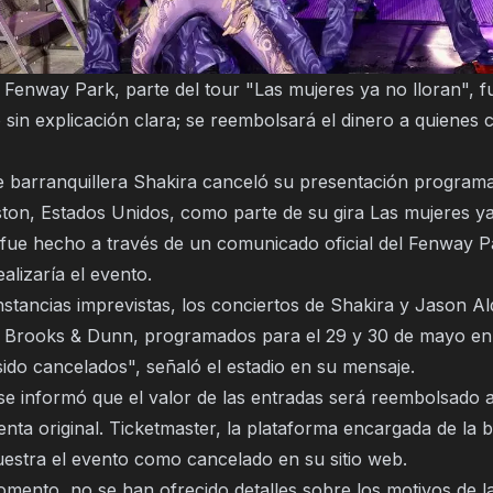
 Fenway Park, parte del tour "Las mujeres ya no lloran", f
 sin explicación clara; se reembolsará el dinero a quienes
e barranquillera Shakira canceló su presentación program
ton, Estados Unidos, como parte de su gira Las mujeres ya
 fue hecho a través de un comunicado oficial del Fenway P
alizaría el evento.
stancias imprevistas, los conciertos de Shakira y Jason Al
 Brooks & Dunn, programados para el 29 y 30 de mayo e
ido cancelados", señaló el estadio en su mensaje.
se informó que el valor de las entradas será reembolsado a
nta original. Ticketmaster, la plataforma encargada de la b
estra el evento como cancelado en su sitio web.
omento, no se han ofrecido detalles sobre los motivos de l